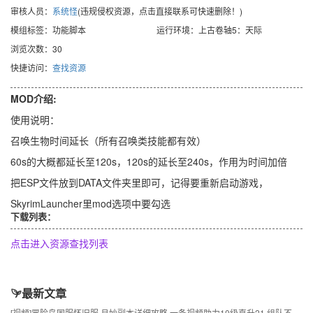
审核人员：
系统怪
(违规侵权资源，点击直接联系可快速删除！)
模组标签：功能脚本
运行环境：上古卷轴5：天际
浏览次数：30
快捷访问：
查找资源
MOD介绍:
使用说明：
召唤生物时间延长（所有召唤类技能都有效）
60s的大概都延长至120s，120s的延长至240s，作用为时间加倍
把ESP文件放到DATA文件夹里即可，记得要重新启动游戏，
SkyrimLauncher里mod选项中要勾选
下载列表：
点击进入资源查找列表
最新文章
[视频]
冒险岛国服怀旧服 月妙副本详细攻略 一条视频助力10级直升21 组队不求人