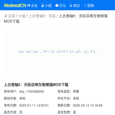
主站
小组
次元
商店
投稿
ModmodCN
主站
/
小组
/
上古卷轴5：天际
/ 上古卷轴5：天际召唤生物增强
MOD下载
上古卷轴5：天际召唤生物增强MOD下载
发布用户：bity_1700368256
发布类型：转载
原创作者：未知
所在平台：未知
发布日期：2023-01-11 14:00:51
更新日期：2025-05-12 14:18:46
是否开源：否
是否免费：是