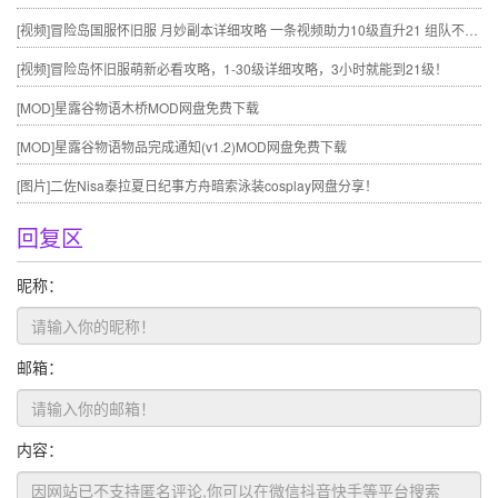
[视频]
冒险岛国服怀旧服 月妙副本详细攻略 一条视频助力10级直升21 组队不求人
[视频]
冒险岛怀旧服萌新必看攻略，1-30级详细攻略，3小时就能到21级！
[MOD]
星露谷物语木桥MOD网盘免费下载
[MOD]
星露谷物语物品完成通知(v1.2)MOD网盘免费下载
[图片]
二佐Nisa泰拉夏日纪事方舟暗索泳装cosplay网盘分享！
回复区
昵称：
邮箱：
内容：