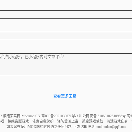
查看更多回复...
022 模组菜鸟网 Modmod.CN
蜀ICP备2021030671号-3
川公网安备 51068102510956号
网
游戏 拒绝盗版游戏 注意自我保护 谨防受骗上当 适度游戏益脑 沉迷游戏伤身 
如果您在使用MOD站的时候遇到任何问题, 可发送邮件到 modmodcn@qq#com