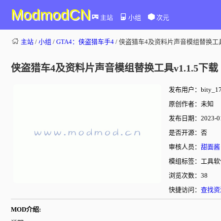
ModmodCN
主站
小组
次元
主站
/
小组
/
GTA4：侠盗猎车手4
/ 侠盗猎车4及资料片声音模组替换工具v
侠盗猎车4及资料片声音模组替换工具v1.1.5下载
发布用户：bity_17
原创作者：未知
发布日期：2023-01-
是否开源：否
审核人员：
甜面酱
模组标签：工具软
浏览次数：38
快捷访问：
查找资
MOD介绍: