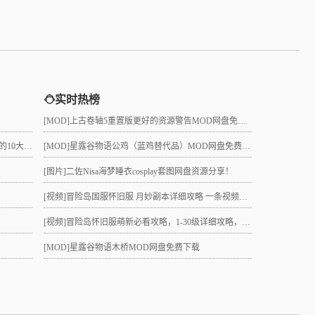
实时热榜
[MOD]
上古卷轴5重置版更好的资源警告MOD网盘免费下载
真的吗？
[MOD]
星露谷物语公鸡（蓝鸡替代品）MOD网盘免费下载
[图片]
二佐Nisa海梦睡衣cosplay套图网盘资源分享！
[视频]
冒险岛国服怀旧服 月妙副本详细攻略 一条视频助力10级直升21 组队不求人
[视频]
冒险岛怀旧服萌新必看攻略，1-30级详细攻略，3小时就能到21级！
[MOD]
星露谷物语木桥MOD网盘免费下载