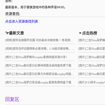
说明：
最新版本，用于替换游戏中的各种声音MOD。
资源查找:
点击进入资源查找列表
最新文章
点击热榜
[视频]
冒险岛国服怀旧服 月妙副本详细攻略 一条视频助力10级直升21 组队不求人
[图片]
二佐Nisa海梦
[视频]
冒险岛怀旧服萌新必看攻略，1-30级详细攻略，3小时就能到21级！
[图片]
二佐Nisa泰
[图片]
二佐Nisa海梦睡衣cosplay套图网盘资源分享！
[图片]
二佐Nisa泰拉夏
[图片]
二佐Nisa泰拉夏日纪事林雨霞泳装网盘免费下载
[图片]
二佐Nisa海梦
[图片]
二佐Nisa泰拉夏日纪事方舟暗索泳装cosplay网盘分享！
[图片]
二佐Nisa泰拉夏日
[图片]
二佐Nisa海梦日常泳装cosplay套图免费网盘下载
[图片]
F小绵羊cosp
回复区