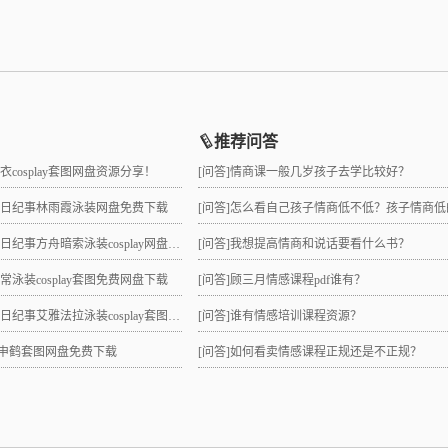
推荐问答
睡衣cosplay套图网盘资源分享！
[问答]
情商课一般几岁孩子去学比较好？
拉夏日纪事林雨霞泳装网盘免费下载
[问答]
怎么看自己孩子情商低不低？孩子情商低的10大特征是
日纪事方舟暗索泳装cosplay网盘分享！
[问答]
我想提高情商和说话要看什么书？
日常泳装cosplay套图免费网盘下载
[问答]
顾三月情感课程pdf谁有？
纪事艾雅法拉泳装cosplay套图网盘免费下载
[问答]
谁有情感培训课程资源？
lay申鹤套图网盘免费下载
[问答]
如何看卖情感课程正规还是不正规？