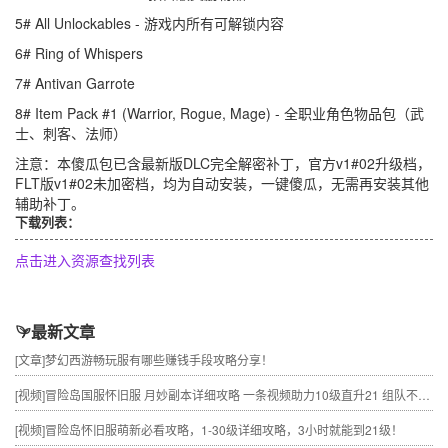
5# All Unlockables - 游戏内所有可解锁内容
6# Ring of Whispers
7# Antivan Garrote
8# Item Pack #1 (Warrior, Rogue, Mage) - 全职业角色物品包（武
士、刺客、法师）
注意：本傻瓜包已含最新版DLC完全解密补丁，官方v1#02升级档，
FLT版v1#02未加密档，均为自动安装，一键傻瓜，无需再安装其他
辅助补丁。
下载列表：
点击进入资源查找列表
最新文章
[文章]
梦幻西游畅玩服有哪些赚钱手段攻略分享！
[视频]
冒险岛国服怀旧服 月妙副本详细攻略 一条视频助力10级直升21 组队不求人
[视频]
冒险岛怀旧服萌新必看攻略，1-30级详细攻略，3小时就能到21级！