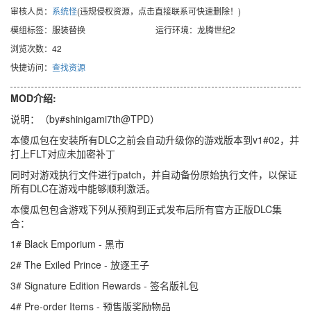
审核人员：
系统怪
(违规侵权资源，点击直接联系可快速删除！)
模组标签：服装替换
运行环境：龙腾世纪2
浏览次数：42
快捷访问：
查找资源
MOD介绍:
说明：（by#shinigami7th@TPD）
本傻瓜包在安装所有DLC之前会自动升级你的游戏版本到v1#02，并
打上FLT对应未加密补丁
同时对游戏执行文件进行patch，并自动备份原始执行文件，以保证
所有DLC在游戏中能够顺利激活。
本傻瓜包包含游戏下列从预购到正式发布后所有官方正版DLC集
合：
1# Black Emporium - 黑市
2# The Exiled Prince - 放逐王子
3# Signature Edition Rewards - 签名版礼包
4# Pre-order Items - 预售版奖励物品