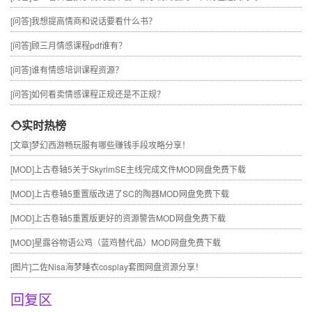
[问答]
我想提高情商和说话要看什么书？
[问答]
顾三月情感课程pdf谁有？
[问答]
谁有情感培训课程资源？
[问答]
如何看卖情感课程正规还是不正规？
实时热榜
[文章]
梦幻西游畅玩服有哪些赚钱手段攻略分享！
[MOD]
上古卷轴5关于SkyrimSE主线完成文件MOD网盘免费下载
[MOD]
上古卷轴5重置版改进了SC的陶器MOD网盘免费下载
[MOD]
上古卷轴5重置版更好的资源警告MOD网盘免费下载
[MOD]
星露谷物语公鸡（蓝鸡替代品）MOD网盘免费下载
[图片]
二佐Nisa海梦睡衣cosplay套图网盘资源分享！
回复区