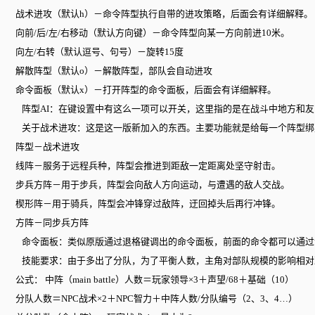
战术进攻（默认h）－命令阵型执行自带的进攻策略，后面会有详细解释。
向前/后/左/右移动（默认方向键）－命令阵型向某一方向前进10米。
向左/右转（默认逗号、句号）－旋转15度
解散阵型（默认o）－解散阵型，部队会自动进攻
命令面板（默认x）－打开阵型的命令面板，后面会有详细解释。
阵型AI：在键设置中有这么一项可以开关，这里指的是在战斗中地方和
关于战术进攻：这是这一版新加入的东西。主要功能就是给每一个阵型绑
阵型－战术进攻
线阵－服务于远程兵种，阵型会推进到距敌一定距离处坚守射击。
步兵方阵－用于步兵，阵型会向敌人方向运动，与遭遇的敌人交战。
楔形阵－用于骑兵，阵型会冲锋穿过敌阵，迂回掉头后再行冲锋。
方阵－同步兵方阵
命令面板：类似原版通过退格键调出的命令面板，前面的命令都可以通过
技能要求：由于多出了分队，为了平衡人数，主角对部队规模的影响相对
公式： 中阵（main battle）人数＝玩家领导×3＋声望/68＋基础（10）
分队人数＝NPC战术×2＋NPC智力＋中阵人数/分队编号（2、3、4…）