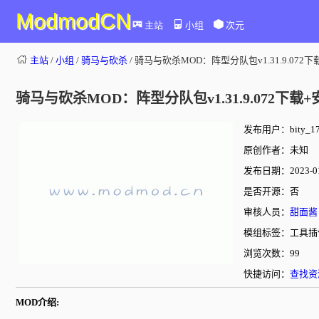
ModmodCN
主站
小组
次元
主站
/
小组
/
骑马与砍杀
/ 骑马与砍杀MOD：阵型分队包v1.31.9.072
骑马与砍杀MOD：阵型分队包v1.31.9.072下载
发布用户：bity_17
原创作者：未知
发布日期：2023-01-
是否开源：否
审核人员：
甜面酱
模组标签：工具插
浏览次数：99
快捷访问：
查找资
MOD介绍: