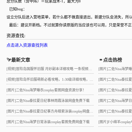
总分队数（含中阵）＝玩家战术-1，最大为8
已知bug：
设立分队后进入营地菜单，若什么都不做直接退出，新建分队会消失，所
最后：建议开新档。不过就算你读原版的当应该也可以用，只是荣誉不正常
资源查找:
点击进入资源查找列表
最新文章
点击热榜
[视频]
冒险岛国服怀旧服 月妙副本详细攻略 一条视频助力10级直升21 组队不求人
[图片]
二佐Nisa海梦
[视频]
冒险岛怀旧服萌新必看攻略，1-30级详细攻略，3小时就能到21级！
[图片]
二佐Nisa泰
[图片]
二佐Nisa海梦睡衣cosplay套图网盘资源分享！
[图片]
二佐Nisa泰拉夏
[图片]
二佐Nisa泰拉夏日纪事林雨霞泳装网盘免费下载
[图片]
二佐Nisa海梦
[图片]
二佐Nisa泰拉夏日纪事方舟暗索泳装cosplay网盘分享！
[图片]
二佐Nisa泰拉夏日
[图片]
二佐Nisa海梦日常泳装cosplay套图免费网盘下载
[图片]
F小绵羊cosp