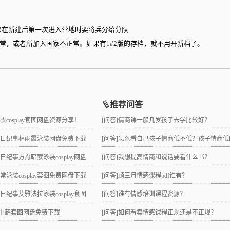
以在新建后第一次进入营地时要将兵分给分队
，或者所加入国家不正常。如果有1#2版的存档，就不用开新档了。
推荐问答
睡衣cosplay套图网盘资源分享！
[问答]
情商课一般几岁孩子去学比较好？
拉夏日纪事林雨霞泳装网盘免费下载
[问答]
怎么看自己孩子情商低不低？孩子情商低的10大特征是
日纪事方舟暗索泳装cosplay网盘分享！
[问答]
我想提高情商和说话要看什么书？
日常泳装cosplay套图免费网盘下载
[问答]
顾三月情感课程pdf谁有？
纪事艾雅法拉泳装cosplay套图网盘免费下载
[问答]
谁有情感培训课程资源？
lay申鹤套图网盘免费下载
[问答]
如何看卖情感课程正规还是不正规？