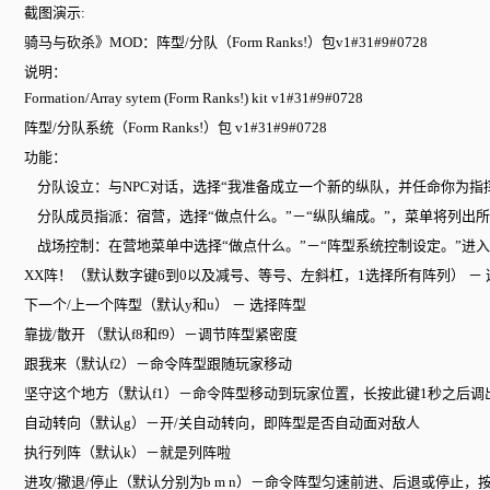
截图演示:
骑马与砍杀》MOD：阵型/分队（Form Ranks!）包v1#31#9#0728
说明：
Formation/Array sytem (Form Ranks!) kit v1#31#9#0728
阵型/分队系统（Form Ranks!）包 v1#31#9#0728
功能：
分队设立：与NPC对话，选择“我准备成立一个新的纵队，并任命你为指挥
分队成员指派：宿营，选择“做点什么。”－“纵队编成。”，菜单将列出所
战场控制：在营地菜单中选择“做点什么。”－“阵型系统控制设定。”进
XX阵！（默认数字键6到0以及减号、等号、左斜杠，1选择所有阵列） － 
下一个/上一个阵型（默认y和u） － 选择阵型
靠拢/散开 （默认f8和f9）－调节阵型紧密度
跟我来（默认f2）－命令阵型跟随玩家移动
坚守这个地方（默认f1）－命令阵型移动到玩家位置，长按此键1秒之后
自动转向（默认g）－开/关自动转向，即阵型是否自动面对敌人
执行列阵（默认k）－就是列阵啦
进攻/撤退/停止（默认分别为b m n）－命令阵型匀速前进、后退或停止，