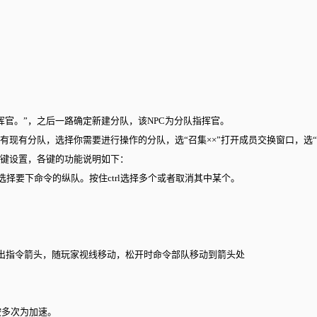
官。”，之后一路确定新建分队，该NPC为分队指挥官。
有现有分队，选择你需要进行操作的分队，选“召集××”打开成员交换窗口，选
入键设置，各键的功能说明如下：
选择要下命令的纵队。按住ctrl选择多个或者取消其中某个。
调出指令箭头，随玩家视线移动，松开时命令部队移动到箭头处
按多次为加速。