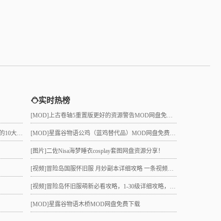
实时热榜
[MOD]
上古卷轴5重置版更好的资源警告MOD网盘免费下载
真的吗？
[MOD]
星露谷物语公鸡（蓝鸡替代品）MOD网盘免费下载
[图片]
二佐Nisa海梦睡衣cosplay套图网盘资源分享！
[视频]
冒险岛国服怀旧服 月妙副本详细攻略 一条视频助力10级直升21 组队不求人
[视频]
冒险岛怀旧服萌新必看攻略，1-30级详细攻略，3小时就能到21级！
[MOD]
星露谷物语木桥MOD网盘免费下载