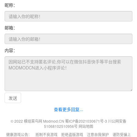
昵称：
邮箱：
内容：
发送
查看更多回复...
© 2022 模组菜鸟网 Modmod.CN
蜀ICP备2021030671号-3
川公网安备
51068102510956号
网站地图
健康游戏公告： 抵制不良游戏 拒绝盗版游戏 注意自我保护 谨防受骗上