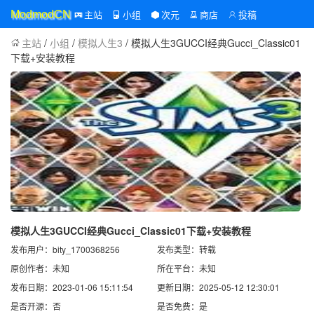
主站
小组
次元
商店
投稿
ModmodCN
主站
/
小组
/
模拟人生3
/ 模拟人生3GUCCI经典Gucci_Classic01
下载+安装教程
模拟人生3GUCCI经典Gucci_Classic01下载+安装教程
发布用户：bity_1700368256
发布类型：转载
原创作者：未知
所在平台：未知
发布日期：2023-01-06 15:11:54
更新日期：2025-05-12 12:30:01
是否开源：否
是否免费：是