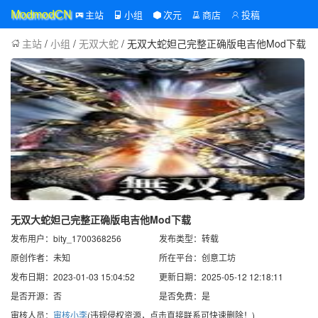
主站
小组
次元
商店
投稿
ModmodCN
主站
/
小组
/
无双大蛇
/ 无双大蛇妲己完整正确版电吉他Mod下载
无双大蛇妲己完整正确版电吉他Mod下载
发布用户：bity_1700368256
发布类型：转载
原创作者：未知
所在平台：创意工坊
发布日期：2023-01-03 15:04:52
更新日期：2025-05-12 12:18:11
是否开源：否
是否免费：是
审核人员：
审核小李
(违规侵权资源，点击直接联系可快速删除！)