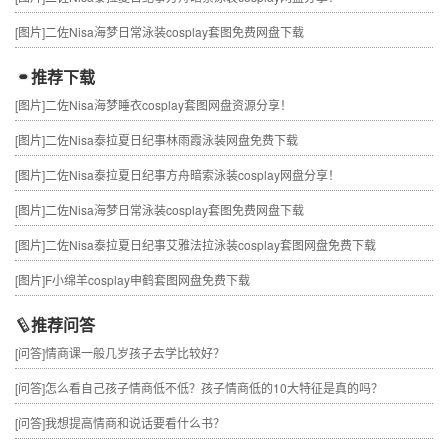
[图片]
二佐Nisa海梦日常泳装cosplay套图免费网盘下载
推荐下载
[图片]
二佐Nisa海梦睡衣cosplay套图网盘资源分享！
[图片]
二佐Nisa泰拉夏日纪事林雨霞泳装网盘免费下载
[图片]
二佐Nisa泰拉夏日纪事方舟暗索泳装cosplay网盘分享！
[图片]
二佐Nisa海梦日常泳装cosplay套图免费网盘下载
[图片]
二佐Nisa泰拉夏日纪事艾雅法拉泳装cosplay套图网盘免费下载
[图片]
F小绵羊cosplay申鹤套图网盘免费下载
推荐问答
[问答]
情商课一般几岁孩子去学比较好？
[问答]
怎么看自己孩子情商低不低？孩子情商低的10大特征是真的吗？
[问答]
我想提高情商和说话要看什么书？