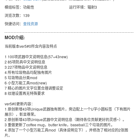
模组标签：功能性
运行环境：辐射3
浏览次数：139
快捷访问：
查找资源
MOD介绍:
当前版本ver5#0所含内容及特点
1 100项武器中文说明信息(57+43new)
2 85项防具中文说明信息
3 227项物品中文说明信息
4 所有垃圾物品均配独有图片
5 垃圾物品分类mod
6 小型万能工具mod(new)
7 精心的图片文字位置合理调整设定
8 纹理设置再无特殊要求
ver5#0更新内容：
1 原创新增43项Unique武器独有图片，旁边配上一个U字小圆标签（下有图片
展示），彰显尊荣。
2 原创新增43项Unique武器中文说明信息（期待各位贡献更好的灵感~）。
3 重做更新了coffee mug，butter knife，baseball三个垃圾的图片。
4 添加了一个小型万能工具mod（具体说明见下），并修改了相对应的2张图
片。