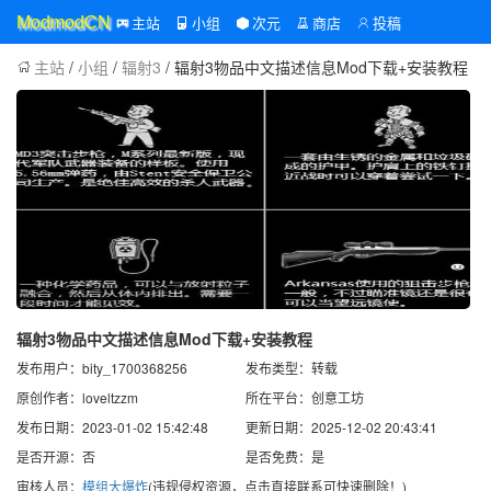
主站
小组
次元
商店
投稿
ModmodCN
主站
/
小组
/
辐射3
/ 辐射3物品中文描述信息Mod下载+安装教程
辐射3物品中文描述信息Mod下载+安装教程
发布用户：bity_1700368256
发布类型：转载
原创作者：loveltzzm
所在平台：创意工坊
发布日期：2023-01-02 15:42:48
更新日期：2025-12-02 20:43:41
是否开源：否
是否免费：是
审核人员：
模组大爆炸
(违规侵权资源，点击直接联系可快速删除！)