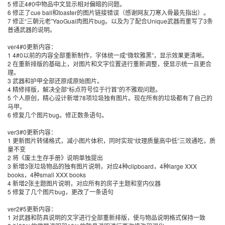
5 修正4#0中物品中文显示相对偏暗的问题。
6 修正了cue ball和toaster的图片链接错误（感谢网友刀寒入骨最先指出）。
7 修正“三朝元老”YaoGuai肉图片bug。以及为了配合Unique武器而重写了3条
普通武器的说明。
ver4#0更新内容：
1 4#0以前的内容全部重新制作，字体统一成“微软雅黑”，显示效果更清晰。
2 在重新排版的基础上，对图片和文字位置进行重新调整，使显示统一且更合
理。
3 武器和护甲全部还原成原始图片。
4 精修排版，解决全部“标点符号位于行首”的不雅观问题。
5 个人原创，精心设计新增78项垃圾独有图片。现在所有的垃圾都有了自己的
马甲。
6 修复几个图片bug。修正数条语句。
ver3#0更新内容：
1 更新图片转储格式，减小图片体积，同时实现“纹理质量高中低”三效通吃，质
量不变
2 将《废土生存手册》说明单独提出
3 新增3张垃圾物品的独有图片说明，对应4种clipboard，4种large XXX
books，4种small XXX books
4 新增2张主题图片说明，对应所有的房子主题和室内仪器
5 修复了几个图片bug，更改了一条语句
ver2#5更新内容：
1 对武器和防具说明的文字进行全部重新排版，使与物品说明格式保持一致