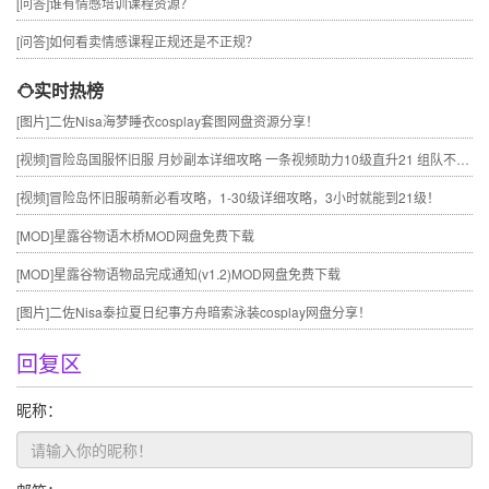
[问答]
谁有情感培训课程资源？
[问答]
如何看卖情感课程正规还是不正规？
实时热榜
[图片]
二佐Nisa海梦睡衣cosplay套图网盘资源分享！
[视频]
冒险岛国服怀旧服 月妙副本详细攻略 一条视频助力10级直升21 组队不求人
[视频]
冒险岛怀旧服萌新必看攻略，1-30级详细攻略，3小时就能到21级！
[MOD]
星露谷物语木桥MOD网盘免费下载
[MOD]
星露谷物语物品完成通知(v1.2)MOD网盘免费下载
[图片]
二佐Nisa泰拉夏日纪事方舟暗索泳装cosplay网盘分享！
回复区
昵称：