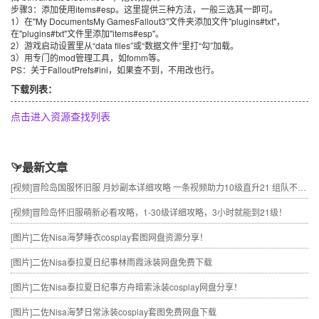
步骤3：添加使用items#esp。这里提供三种方法，一般三选其一即可。
1）在"My DocumentsMy GamesFallout3"文件夹添加文件"plugins#txt"，
在"plugins#txt"文件里添加"items#esp"。
2）游戏启动设置里从“data files”或“数据文件”里打“勾”加载。
3）用专门的mod管理工具，如fomm等。
PS：关于FalloutPrefs#ini，如果查不到，不用改也行。
下载列表：
点击进入资源查找列表
最新文章
[视频]
冒险岛国服怀旧服 月妙副本详细攻略 一条视频助力10级直升21 组队不求人
[视频]
冒险岛怀旧服萌新必看攻略，1-30级详细攻略，3小时就能到21级！
[图片]
二佐Nisa海梦睡衣cosplay套图网盘资源分享！
[图片]
二佐Nisa泰拉夏日纪事林雨霞泳装网盘免费下载
[图片]
二佐Nisa泰拉夏日纪事方舟暗索泳装cosplay网盘分享！
[图片]
二佐Nisa海梦日常泳装cosplay套图免费网盘下载