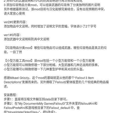
2 对90%的武器说明和10%的防具说明进行再次修改和润化
3 添加垃圾物品分类mod，可以组装武器的垃圾有了分类独特的图片说明
另外根据最新测试，该mod目前与汉化能够完美结合，没有出现预期的冲突，
请大家放心使用
ver2#0更新内容：
添加物品中文说明，同时增加了说明文字的宽幅，字体调小了2个字号
ver1#0内容：
添加武器中文说明和防具中文说明
【垃圾物品分类mod】哪些垃圾物品可以组成武器，哪些垃圾物品是真正的垃
圾，一目了然
【小型万能工具mod】该mod包括一个小型万能钳和一个小型万能锤
小型万能钳可以稍微修理一下部分枪械、大型武器和几种近战用的铁拳。
小型万能锤可以稍微修理一下几种重型护甲和其对应的头盔。
感谢Mikael Grizzly，这个mod的基础就是从他的那个“Fallout 3 Item
Descriptions”发展而来的。另外摘取了Fallout2繁体版里的几个较经典的物品描
述。
安装教程：
步骤1：直接将压缩文件解压到data目录下即可。
步骤2：在"My DocumentsMy GamesFallout3"文件夹里的fallout#ini和
FalloutPrefs#ini和游戏根目录下的Fallout_default 中，查
找"bInvalidateOlderFiles="，把0改成1。