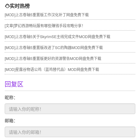
实时热榜
[MOD]
上古卷轴5重置版工作汉化补丁网盘免费下载
[文章]
梦幻西游畅玩服有哪些赚钱手段攻略分享！
[MOD]
上古卷轴5关于SkyrimSE主线完成文件MOD网盘免费下载
[MOD]
上古卷轴5重置版改进了SC的陶器MOD网盘免费下载
[MOD]
上古卷轴5重置版更好的资源警告MOD网盘免费下载
[MOD]
星露谷物语公鸡（蓝鸡替代品）MOD网盘免费下载
回复区
昵称：
邮箱：