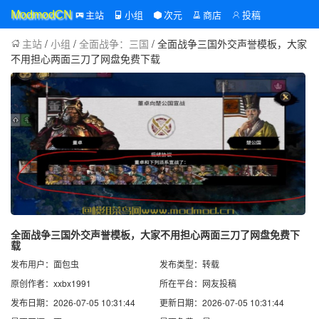
主站
小组
次元
商店
投稿
ModmodCN
主站
/
小组
/
全面战争：三国
/ 全面战争三国外交声誉模板，大家
不用担心两面三刀了网盘免费下载
全面战争三国外交声誉模板，大家不用担心两面三刀了网盘免费下
载
发布用户：面包虫
发布类型：转载
原创作者：xxbx1991
所在平台：网友投稿
发布日期：2026-07-05 10:31:44
更新日期：2026-07-05 10:31:44