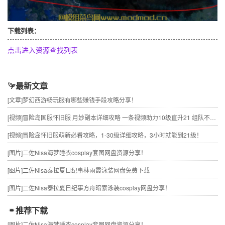
下载列表：
点击进入资源查找列表
最新文章
[文章]
梦幻西游畅玩服有哪些赚钱手段攻略分享！
[视频]
冒险岛国服怀旧服 月妙副本详细攻略 一条视频助力10级直升21 组队不求人
[视频]
冒险岛怀旧服萌新必看攻略，1-30级详细攻略，3小时就能到21级！
[图片]
二佐Nisa海梦睡衣cosplay套图网盘资源分享！
[图片]
二佐Nisa泰拉夏日纪事林雨霞泳装网盘免费下载
[图片]
二佐Nisa泰拉夏日纪事方舟暗索泳装cosplay网盘分享！
推荐下载
[图片]
二佐Nisa海梦睡衣cosplay套图网盘资源分享！