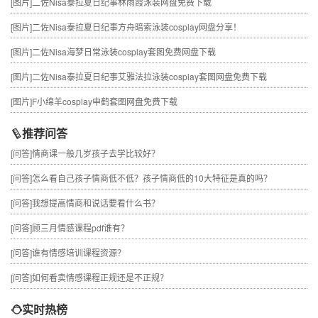
[图片]
二佐Nisa泰拉夏日纪事林雨霞泳装网盘免费下载
[图片]
二佐Nisa泰拉夏日纪事方舟暗索泳装cosplay网盘分享！
[图片]
二佐Nisa海梦日常泳装cosplay套图免费网盘下载
[图片]
二佐Nisa泰拉夏日纪事艾雅法拉泳装cosplay套图网盘免费下载
[图片]
F小绵羊cosplay申鹤套图网盘免费下载
推荐问答
[问答]
情商课一般几岁孩子去学比较好？
[问答]
怎么看自己孩子情商低不低？孩子情商低的10大特征是真的吗？
[问答]
我想提高情商和说话要看什么书？
[问答]
顾三月情感课程pdf谁有？
[问答]
谁有情感培训课程资源？
[问答]
如何看卖情感课程正规还是不正规？
实时热榜