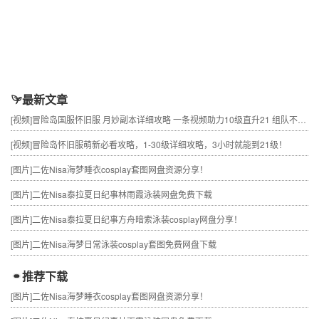
最新文章
[视频]
冒险岛国服怀旧服 月妙副本详细攻略 一条视频助力10级直升21 组队不求人
[视频]
冒险岛怀旧服萌新必看攻略，1-30级详细攻略，3小时就能到21级！
[图片]
二佐Nisa海梦睡衣cosplay套图网盘资源分享！
[图片]
二佐Nisa泰拉夏日纪事林雨霞泳装网盘免费下载
[图片]
二佐Nisa泰拉夏日纪事方舟暗索泳装cosplay网盘分享！
[图片]
二佐Nisa海梦日常泳装cosplay套图免费网盘下载
推荐下载
[图片]
二佐Nisa海梦睡衣cosplay套图网盘资源分享！