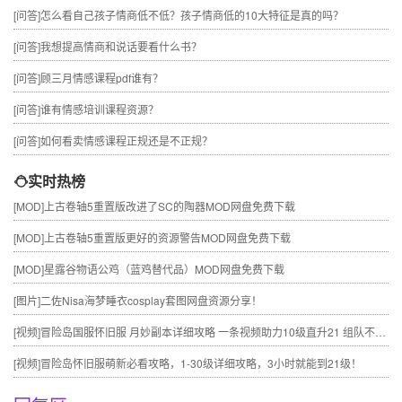
[问答]
怎么看自己孩子情商低不低？孩子情商低的10大特征是真的吗？
[问答]
我想提高情商和说话要看什么书？
[问答]
顾三月情感课程pdf谁有？
[问答]
谁有情感培训课程资源？
[问答]
如何看卖情感课程正规还是不正规？
实时热榜
[MOD]
上古卷轴5重置版改进了SC的陶器MOD网盘免费下载
[MOD]
上古卷轴5重置版更好的资源警告MOD网盘免费下载
[MOD]
星露谷物语公鸡（蓝鸡替代品）MOD网盘免费下载
[图片]
二佐Nisa海梦睡衣cosplay套图网盘资源分享！
[视频]
冒险岛国服怀旧服 月妙副本详细攻略 一条视频助力10级直升21 组队不求人
[视频]
冒险岛怀旧服萌新必看攻略，1-30级详细攻略，3小时就能到21级！