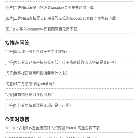
[图片]
二佐Nisa海梦日常泳装cosplay套图免费网盘下载
[图片]
二佐Nisa泰拉夏日纪事艾雅法拉泳装cosplay套图网盘免费下载
[图片]
F小绵羊cosplay申鹤套图网盘免费下载
推荐问答
[问答]
情商课一般几岁孩子去学比较好？
[问答]
怎么看自己孩子情商低不低？孩子情商低的10大特征是真的吗？
[问答]
我想提高情商和说话要看什么书？
[问答]
顾三月情感课程pdf谁有？
[问答]
谁有情感培训课程资源？
[问答]
如何看卖情感课程正规还是不正规？
实时热榜
[MOD]
上古卷轴5重置版更好的资源警告MOD网盘免费下载