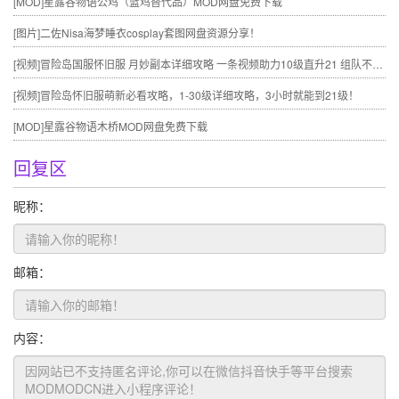
[MOD]
星露谷物语公鸡（蓝鸡替代品）MOD网盘免费下载
[图片]
二佐Nisa海梦睡衣cosplay套图网盘资源分享！
[视频]
冒险岛国服怀旧服 月妙副本详细攻略 一条视频助力10级直升21 组队不求人
[视频]
冒险岛怀旧服萌新必看攻略，1-30级详细攻略，3小时就能到21级！
[MOD]
星露谷物语木桥MOD网盘免费下载
回复区
昵称：
邮箱：
内容：