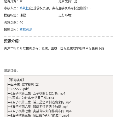
是否开源：否
是否免费：是
审核人员：
系统怪
(违规侵权资源，点击直接联系可快速删除！)
模组标签：课程
运行环境：
浏览次数：40
快捷访问：
查找资源
资源介绍:
青少年智力开发棋类课程：象棋、围棋、国际象棋教学视频网盘免费下载
资源目录：
【学习棋类】

┝━五子棋 教学视频(2)

┝━222222.pdf

┝━5五子棋第五集 五子棋的实战分析.mp4

┝━0那威：为什么要学五子棋.mp4

┝━2五子棋第二集 活三是怎么制造出来的.mp4

┝━6五子棋第六集 那威老师的两个独招.mp4

┝━7五子棋第七集 实战当中如何排兵布阵.mp4

┝━3五子棋第三集 魔幻般“子力”的应用.mp4
