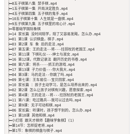
┝━8五子棋第八集 禁手棋.mp4

┝━1五子棋第一集 开局决定胜负.mp4

┝━4五子棋第四集 五子棋的鬼手.mp4

┝━10五子棋第十集 人生就是一盘棋.mp4

┝━9五子棋第九集 五子棋里的攻心计.mp4

┝━零基础学国际象棋

┝━14 家长篇 没时间陪学，陪了又容易发飚，怎么办.mp4

┝━01 第1课 认识棋盘，棋子.mp4

┝━03 第2课 车 象 后的走法.mp4

┝━07 第五课：王的走法--将---拄拐杖的老国王.mp4

┝━15 第11课 下棋礼仪---绅士与淑女.mp4

┝━16 第12课，代数记录法 翻开历史的书卷.mp4

┝━08 第六课：将杀----抓王的游戏.mp4

┝━17 第13课 子力价值---你大我大.mp4

┝━04 第3课：马的走法--你跳了吗.mp4

┝━09 第七课：王车易位--宝贝回家.mp4

┝━10 家长篇 ：孩子主动学习，是怎么培养出来的.mp4

┝━02 第2课 怎么让孩子对棋有兴趣，愿意探索.mp4

┝━05 第4课：王的走法--将---拄拐杖的老国王.mp4

┝━11 第八课：吃过路兵--我可以过去吗.mp4

┝━12 第9课：无子可动和棋.mp4

┝━06 家长篇：听课时，孩子想干别的，怎么办.mp4

┝━13 第10课 其他和棋.mp4

┝━小灯塔 跟天才棋师【趣味学象棋】(1)

┝━第14节：怎样捉老将.mp4

┝━第1节：象棋的棋盘与棋子.mp4
