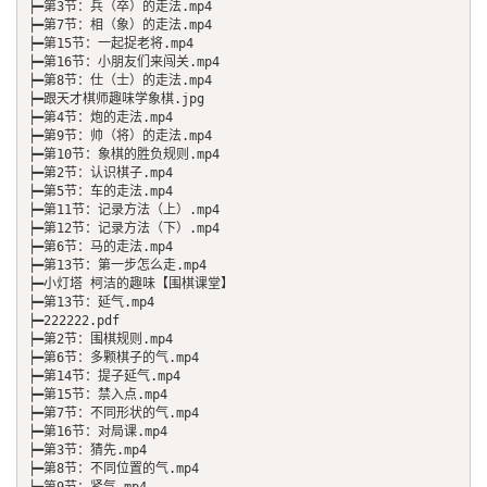
┝━第3节：兵（卒）的走法.mp4

┝━第7节：相（象）的走法.mp4

┝━第15节：一起捉老将.mp4

┝━第16节：小朋友们来闯关.mp4

┝━第8节：仕（士）的走法.mp4

┝━跟天才棋师趣味学象棋.jpg

┝━第4节：炮的走法.mp4

┝━第9节：帅（将）的走法.mp4

┝━第10节：象棋的胜负规则.mp4

┝━第2节：认识棋子.mp4

┝━第5节：车的走法.mp4

┝━第11节：记录方法（上）.mp4

┝━第12节：记录方法（下）.mp4

┝━第6节：马的走法.mp4

┝━第13节：第一步怎么走.mp4

┝━小灯塔 柯洁的趣味【围棋课堂】

┝━第13节：延气.mp4

┝━222222.pdf

┝━第2节：围棋规则.mp4

┝━第6节：多颗棋子的气.mp4

┝━第14节：提子延气.mp4

┝━第15节：禁入点.mp4

┝━第7节：不同形状的气.mp4

┝━第16节：对局课.mp4

┝━第3节：猜先.mp4

┝━第8节：不同位置的气.mp4
