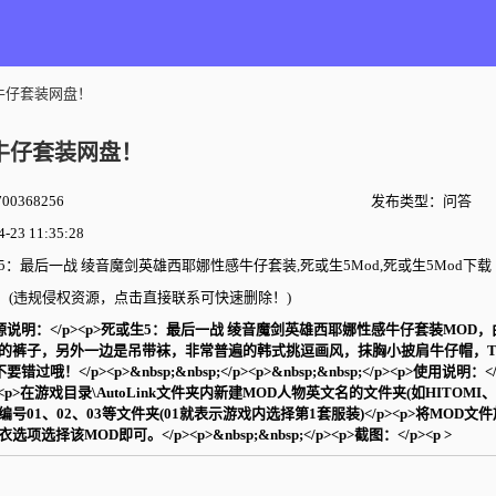
牛仔套装网盘！
牛仔套装网盘！
00368256
发布类型：问答
23 11:35:28
：最后一战 绫音魔剑英雄西耶娜性感牛仔套装,死或生5Mod,死或生5Mod下载
(违规侵权资源，点击直接联系可快速删除！)
说明：</p><p>死或生5：最后一战 绫音魔剑英雄西耶娜性感牛仔套装MOD，由&ldquo;
的裤子，另外一边是吊带袜，非常普遍的韩式挑逗画风，抹胸小披肩牛仔帽，T
过哦！</p><p>&nbsp;&nbsp;</p><p>&nbsp;&nbsp;</p><p>使用说明：
<p>在游戏目录\AutoLink文件夹内新建MOD人物英文名的文件夹(如HITOMI、H
01、02、03等文件夹(01就表示游戏内选择第1套服装)</p><p>将MOD文件放
选择该MOD即可。</p><p>&nbsp;&nbsp;</p><p>截图：</p><p >