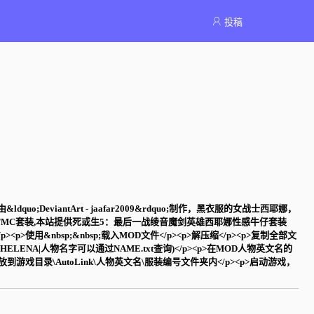
投稿
DeviantArt - jaafar2009&rdquo;制作，黑衣服的女战士西耶娜，
MC套装,本站提供死或生5：最后一战绫音魔剑英雄西耶娜性感牛仔套装
</p><p>使用&nbsp;&nbsp;载入MOD文件</p><p>解压缩</p><p>复制全部文
ELENA|人物名字可以通过NAME.txt查询)</p><p>在MOD人物英文名的
到游戏目录\AutoLink\人物英文名\服装编号文件夹内</p><p>启动游戏，