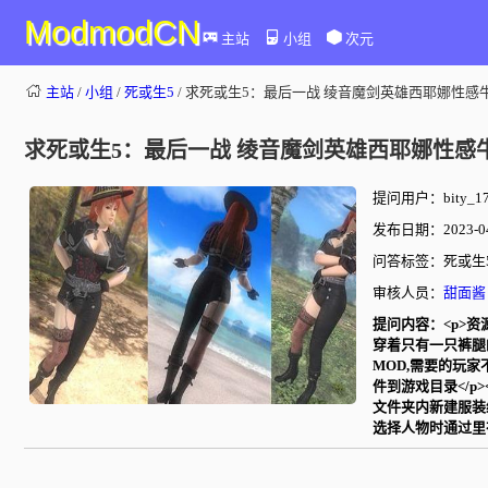
ModmodCN
主站
小组
次元
主站
/
小组
/
死或生5
/ 求死或生5：最后一战 绫音魔剑英雄西耶娜性感
求死或生5：最后一战 绫音魔剑英雄西耶娜性感
提问用户：bity_17
发布日期：2023-04-
问答标签：死或生5
审核人员：
甜面酱
提问内容：<p>资源
穿着只有一只裤腿
MOD,需要的玩家不要错
件到游戏目录</p>
文件夹内新建服装编号
选择人物时通过里衣选项