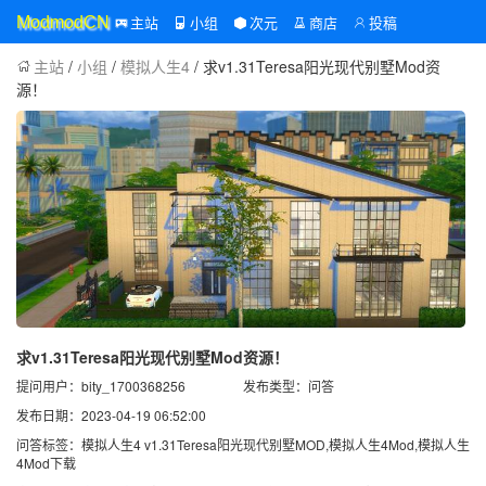
主站
小组
次元
商店
投稿
ModmodCN
主站
/
小组
/
模拟人生4
/ 求v1.31Teresa阳光现代别墅Mod资
源！
求v1.31Teresa阳光现代别墅Mod资源！
提问用户：bity_1700368256
发布类型：问答
发布日期：2023-04-19 06:52:00
问答标签：模拟人生4 v1.31Teresa阳光现代别墅MOD,模拟人生4Mod,模拟人生
4Mod下载