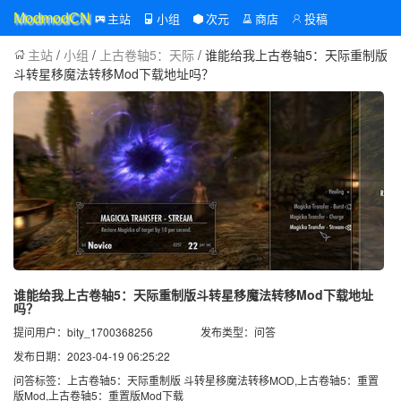
主站
小组
次元
商店
投稿
ModmodCN
主站
/
小组
/
上古卷轴5：天际
/ 谁能给我上古卷轴5：天际重制版
斗转星移魔法转移Mod下载地址吗？
谁能给我上古卷轴5：天际重制版斗转星移魔法转移Mod下载地址
吗？
提问用户：bity_1700368256
发布类型：问答
发布日期：2023-04-19 06:25:22
问答标签：上古卷轴5：天际重制版 斗转星移魔法转移MOD,上古卷轴5：重置
版Mod,上古卷轴5：重置版Mod下载