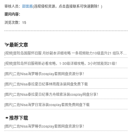
审核人员：
甜面酱
(违规侵权资源，点击直接联系可快速删除！)
提问内容：
浏览次数：15
最新文章
[视频]
冒险岛国服怀旧服 月妙副本详细攻略 一条视频助力10级直升21 组队不求人
[视频]
冒险岛怀旧服萌新必看攻略，1-30级详细攻略，3小时就能到21级！
[图片]
二佐Nisa海梦睡衣cosplay套图网盘资源分享！
[图片]
二佐Nisa泰拉夏日纪事林雨霞泳装网盘免费下载
[图片]
二佐Nisa泰拉夏日纪事方舟暗索泳装cosplay网盘分享！
[图片]
二佐Nisa海梦日常泳装cosplay套图免费网盘下载
推荐下载
[图片]
二佐Nisa海梦睡衣cosplay套图网盘资源分享！